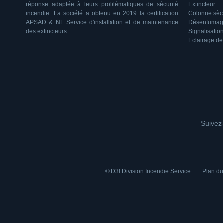
réponse adaptée à leurs problématiques de sécurité
Extincteur
incendie. La société a obtenu en 2019 la certification
Colonne sè
APSAD & NF Service d'installation et de maintenance
Désenfumag
des extincteurs.
Signalisatio
Eclairage de
Suivez-
© D3I Division Incendie Service
Plan du