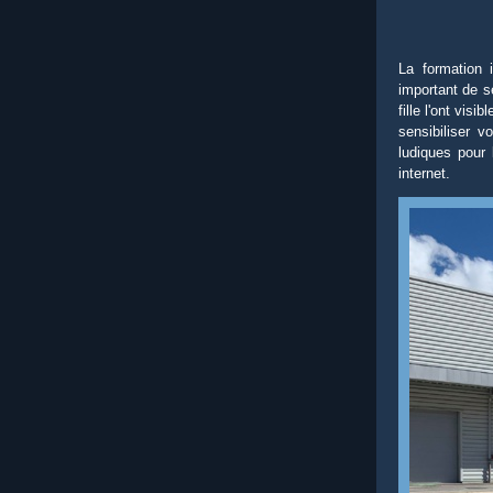
La formation 
important de se
fille l'ont vis
sensibiliser 
ludiques pour 
internet.