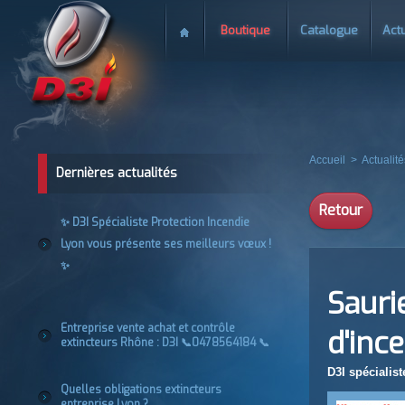
Boutique
Catalogue
Actu
Accueil
>
Actualité
Dernières actualités
Retour
✨ D3I Spécialiste Protection Incendie
Lyon vous présente ses meilleurs vœux !
✨
Sauri
Entreprise vente achat et contrôle
d'inc
extincteurs Rhône : D3I 📞0478564184 📞
D3I spécialis
Quelles obligations extincteurs
entreprise Lyon ?