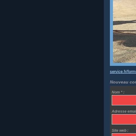
service.fr/for
Nouveau com
Nom * :
Adresse email 
Site web :