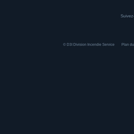
Suivez-
© D3I Division Incendie Service
Plan du