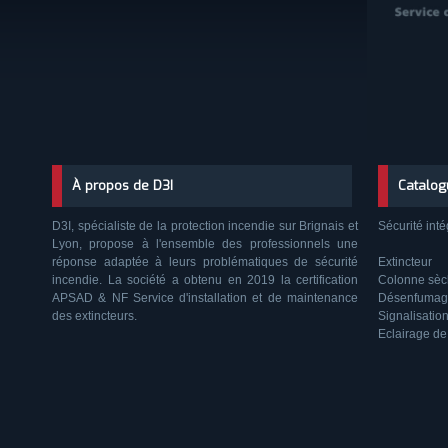
À propos de D3I
Catalog
D3I, spécialiste de la protection incendie sur Brignais et
Sécurité inté
Lyon, propose à l'ensemble des professionnels une
réponse adaptée à leurs problématiques de sécurité
Extincteur
incendie. La société a obtenu en 2019 la certification
Colonne sè
APSAD & NF Service d'installation et de maintenance
Désenfumag
des extincteurs.
Signalisatio
Eclairage de