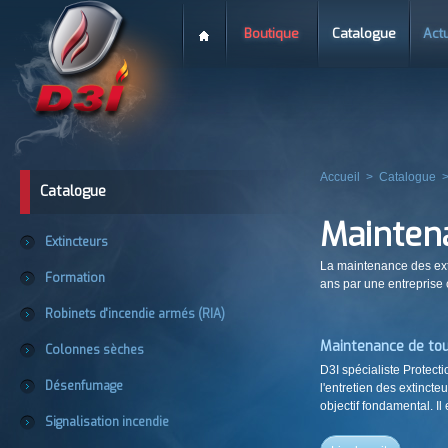
Boutique
Catalogue
Actu
Accueil
>
Catalogue
Catalogue
Mainten
Extincteurs
La maintenance des exti
Formation
ans par une entreprise
Robinets d'incendie armés (RIA)
Maintenance de tou
Colonnes sèches
D3I spécialiste Protecti
Désenfumage
l'entretien des extinct
objectif fondamental. Il 
Signalisation incendie