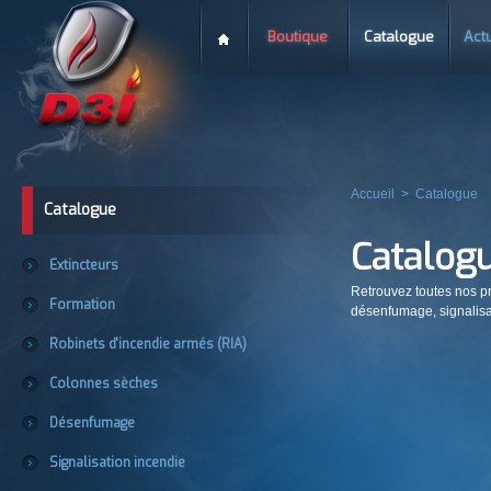
Boutique
Catalogue
Actu
Accueil
>
Catalogue
Catalogue
Catalog
Extincteurs
Retrouvez toutes nos pr
Formation
désenfumage, signalisat
Robinets d'incendie armés (RIA)
Colonnes sèches
Désenfumage
Signalisation incendie