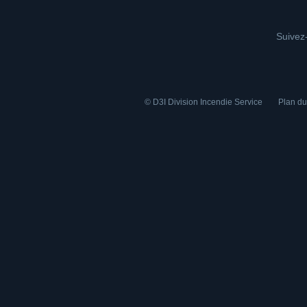
Suivez-
© D3I Division Incendie Service
Plan du