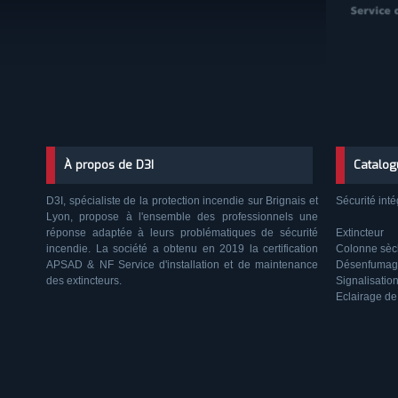
À propos de D3I
Catalog
D3I, spécialiste de la protection incendie sur Brignais et
Sécurité inté
Lyon, propose à l'ensemble des professionnels une
réponse adaptée à leurs problématiques de sécurité
Extincteur
incendie. La société a obtenu en 2019 la certification
Colonne sè
APSAD & NF Service d'installation et de maintenance
Désenfumag
des extincteurs.
Signalisatio
Eclairage de