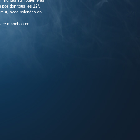
le, montés sur roulements
 position tous les 12°.
zimut, avec poignées en
 avec manchon de