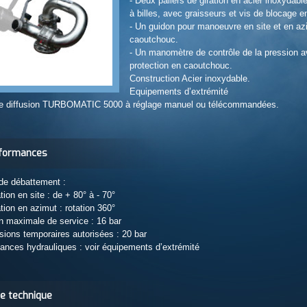
- Deux paliers de giration en acier inoxydab
à billes, avec graisseurs et vis de blocage en
- Un guidon pour manoeuvre en site et en a
caoutchouc.
- Un manomètre de contrôle de la pression
protection en caoutchouc.
Construction Acier inoxydable.
Equipements d’extrémité
e diffusion TURBOMATIC 5000 à réglage manuel ou télécommandées.
formances
de débattement :
ation en site : de + 80° à - 70°
ation en azimut : rotation 360°
n maximale de service : 16 bar
sions temporaires autorisées : 20 bar
ances hydrauliques : voir équipements d’extrémité
he technique