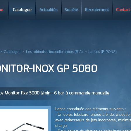
ue
Catalogue
Actualités
Société
Recrutement
Contact
>
Catalogue
>
Les robinets d'incendie armés (RIA)
>
Lances (R.PONS)
NITOR-INOX GP 5080
ce Monitor fixe 5000 l/min - 6 bar à commande manuelle
Lance constituée des éléments suivants :
- Un corps tubulaire, entrée à bride, à secti
avec redresseurs de jets incorporés, minimis
charge.