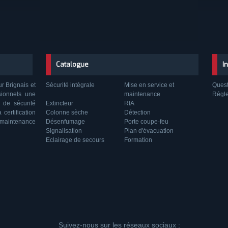
Catalogue
I
ur Brignais et
Sécurité intégrale
Mise en service et
Quest
sionnels une
maintenance
Régl
 de sécurité
Extincteur
RIA
certification
Colonne sèche
Détection
 maintenance
Désenfumage
Porte coupe-feu
Signalisation
Plan d'évacuation
Eclairage de secours
Formation
Suivez-nous sur les réseaux sociaux :