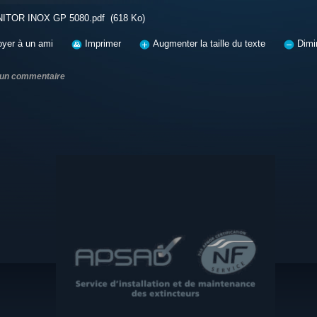
ITOR INOX GP 5080.pdf
(618 Ko)
yer à un ami
Imprimer
Augmenter la taille du texte
Dimin
 un commentaire