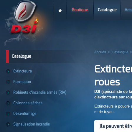
Boutique
Catalogue
Actu
Accueil
>
Catalogue
Catalogue
Extinct
Extincteurs
roues
Formation
D3I (spécialiste de 
Robinets d'incendie armés (RIA)
d'extincteurs sur rou
Colonnes sèches
Extincteurs à poudre 
m de tuyau.
Désenfumage
Signalisation incendie
Ils peuvent êtr