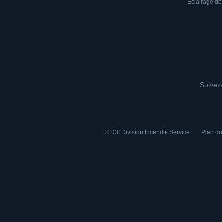
Eclairage de
Suivez-
© D3I Division Incendie Service
Plan du