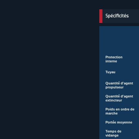
Spécificités
Protection
interne
Tuyau
Quantité d'agent
propulseur
Quantité d'agent
extincteur
Poids en ordre de
marche
Portée moyenne
Temps de
vidange