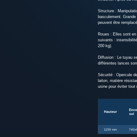
Structure : Manipulati
basculement. Grande st
peuvent être remplacé
Roues : Elles sont en
suivants : insensibili
200 kg).
Diffusion : Le tuyau 
différentes lances son
Sécurité : Opercule de
laiton, matière résist
usine pour éviter tou
Enco
Hauteur
sol
1150 mm
740x