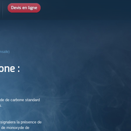
Devis en ligne
Insafe)
one :
de de carbone standard
s.
signalera la présence de
x de monoxyde de