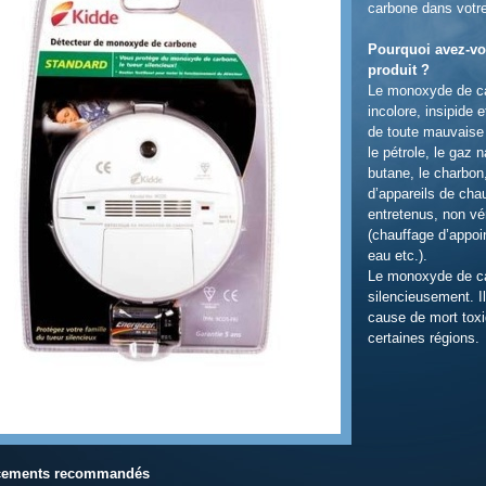
carbone dans votr
Pourquoi avez-vo
produit ?
Le monoxyde de ca
incolore, insipide 
de toute mauvaise 
le pétrole, le gaz n
butane, le charbon,
d’appareils de ch
entretenus, non vé
(chauffage d’appoi
eau etc.).
Le monoxyde de ca
silencieusement. Il
cause de mort toxi
certaines régions.
ements recommandés