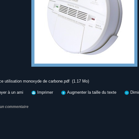
ce utilisation monoxyde de carbone.pdf
(1.17 Mo)
yer à un ami
Imprimer
Augmenter la taille du texte
Dimin
 un commentaire