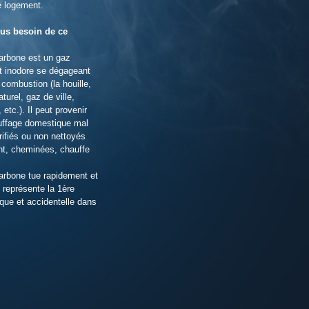
e logement.
us besoin de ce
rbone est un gaz
et inodore se dégageant
combustion (la houille,
aturel, gaz de ville,
 etc.). Il peut provenir
auffage domestique mal
rifiés ou non nettoyés
nt, cheminées, chauffe
rbone tue rapidement et
 représente la 1ère
que et accidentelle dans