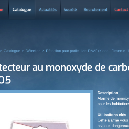
ue
Catalogue
Actualités
Société
Recrutement
Contact
>
Catalogue
>
Détection
>
Détection pour particuliers DAAF (Kidde - Finsecur - 
tecteur au monoxyde de carb
O5
Description
Alarme de monoxy
pour les habitation
Utilisations clés
Cette alarme vous 
niveaux dangereu