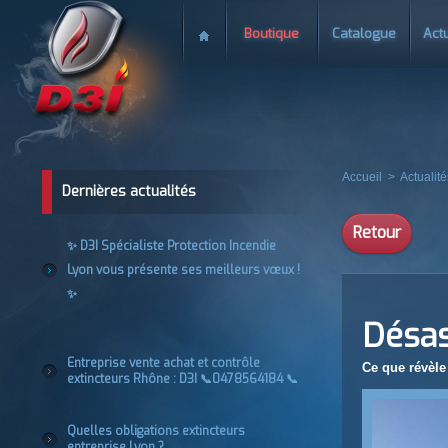
Boutique
Catalogue
Actu
Accueil
>
Actualité
Dernières actualités
Retour
✨ D3I Spécialiste Protection Incendie
Lyon vous présente ses meilleurs vœux !
✨
Désas
Entreprise vente achat et contrôle
Ce que révèle
extincteurs Rhône : D3I 📞0478564184 📞
Quelles obligations extincteurs
entreprise Lyon ?