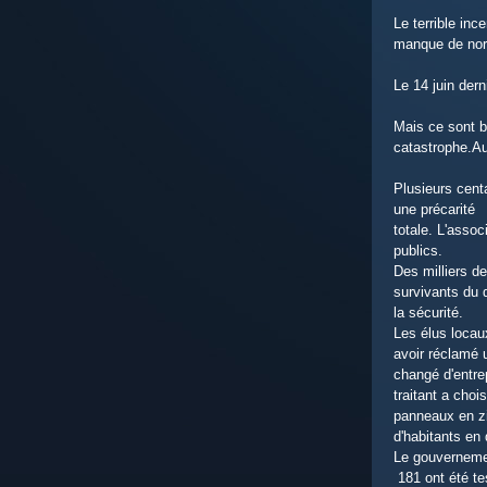
Le terrible in
manque de nor
Le 14 juin dern
Mais ce sont b
catastrophe.Au
Plusieurs cent
une précarité
totale. L'asso
publics.
Des milliers d
survivants du 
la sécurité.
Les élus locaux
avoir réclamé 
changé d'entrep
traitant a cho
panneaux en zi
d'habitants en
Le gouvernemen
181 ont été te