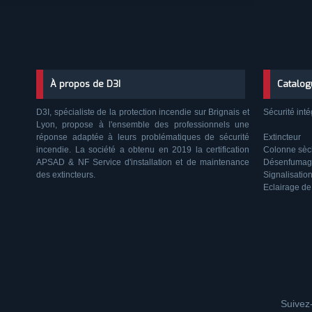
À propos de D3I
Catalog
D3I, spécialiste de la protection incendie sur Brignais et
Sécurité inté
Lyon, propose à l'ensemble des professionnels une
réponse adaptée à leurs problématiques de sécurité
Extincteur
incendie. La société a obtenu en 2019 la certification
Colonne sè
APSAD & NF Service d'installation et de maintenance
Désenfumag
des extincteurs.
Signalisatio
Eclairage de
Suivez-