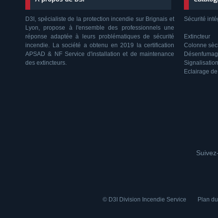
D3I, spécialiste de la protection incendie sur Brignais et
Sécurité inté
Lyon, propose à l'ensemble des professionnels une
réponse adaptée à leurs problématiques de sécurité
Extincteur
incendie. La société a obtenu en 2019 la certification
Colonne sè
APSAD & NF Service d'installation et de maintenance
Désenfumag
des extincteurs.
Signalisatio
Eclairage de
Suivez-
© D3I Division Incendie Service
Plan du