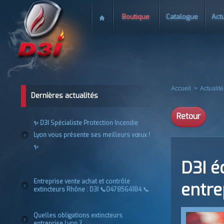
Boutique
Catalogue
Actu
Accueil
>
Actualité
Dernières actualités
Retour
✨ D3I Spécialiste Protection Incendie
Lyon vous présente ses meilleurs vœux !
✨
D3I é
Entreprise vente achat et contrôle
entre
extincteurs Rhône : D3I 📞0478564184 📞
Quelles obligations extincteurs
entreprise Lyon ?