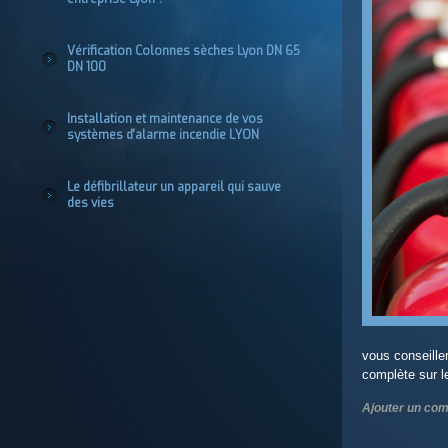
Vérification Colonnes sèches Lyon DN 65
DN 100
Installation et maintenance de vos
systèmes d'alarme incendie LYON
Le défibrillateur un appareil qui sauve
des vies
vous conseille
complète sur le
Ajouter un co