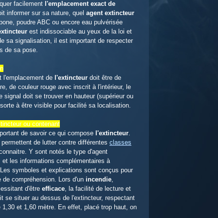
iquer facilement
l'emplacement exact de
it informer sur sa nature, quel
agent extincteur
arbone, poudre ABC ou encore eau pulvérisée
extincteur
est indissociable au yeux de la loi et
de sa signalisation, il est important de respecter
rs de sa pose.
on
t l'emplacement de
l'extincteur
doit être de
e, de couleur rouge avec inscrit à l'intérieur, le
e signal doit se trouver en hauteur (supérieur ou
orte à être visible pour facilité sa localisation.
xtincteur ou contenant
important de savoir ce qui compose
l'extincteur
.
 permettent de lutter contre différentes
classes
econnaitre. Y sont notés le type d'agent
ns et les informations complémentaires à
ur. Les symboles et explications sont conçus pour
ile de compréhension. Lors d'un
incendie
,
essitant d'être
efficace
, la facilité de lecture et
it se situer au dessus de l'extincteur, respectant
1,30 et 1,60 mètre. En effet, placé trop haut, on