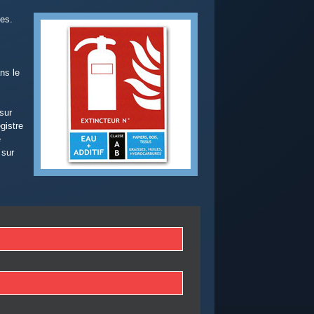
tes.
ns le
sur
egistre
e
 sur