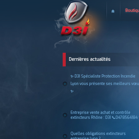
Boutiq
Dernières actualités
✨ D3I Spécialiste Protection Incendie
Lyon vous présente ses meilleurs vœu
✨
Entreprise vente achat et contrôle
extincteurs Rhône : D3I 📞0478564184 
Quelles obligations extincteurs
entreprise Lyon ?