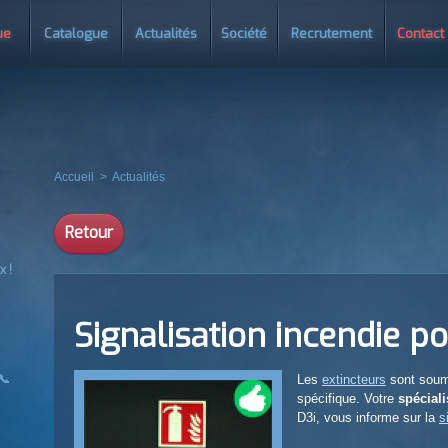
ue
Catalogue
Actualités
Société
Recrutement
Contact
Accueil
>
Actualités
Retour
x !
Signalisation incendie p
📞
Les
extincteurs
sont soumi
spécifique. Votre
spéciali
D3i, vous informe sur la
s