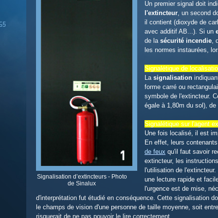
Un premier signal doit ind
l'extincteur
, un second do
il contient (dioxyde de c
 65
avec additif AB...). Si un
de la
sécurité incendie
, 
les normes instaurées, lo
Signalétique de localisati
La
signalisation
indiquan
forme carré ou rectangulair
symbole de l'extincteur. C
égale à 1,80m du sol), de s
Signalétique sur l'agent e
Une fois localisé, il est 
En effet, leurs contenants
de feux
qu'il faut savoir r
extincteur, les instructio
l'utilisation de l'extincte
Signalisation dʼextincteurs - Photo
une lecture rapide et fac
de Sinalux
l'urgence est de mise, néc
d'interprétation fut étudié en conséquence. Cette signalisation do
le champs de vision d'une personne de taille moyenne, soit entre 
risquerait de ne pas pouvoir le lire correctement.