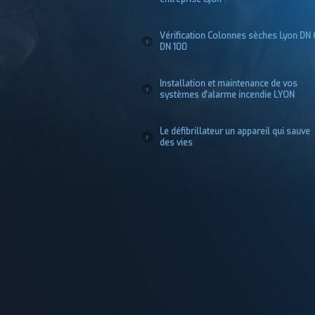
Vérification Colonnes sèches Lyon DN
DN 100
Installation et maintenance de vos
systèmes d'alarme incendie LYON
Le défibrillateur un appareil qui sauve
des vies